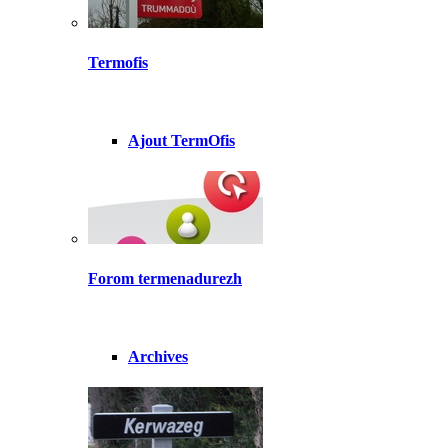
Termofis
Ajout TermOfis
Forom termenadurezh
Archives