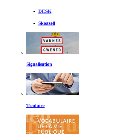
DESK
Skoazell
Signalisation
Traduire