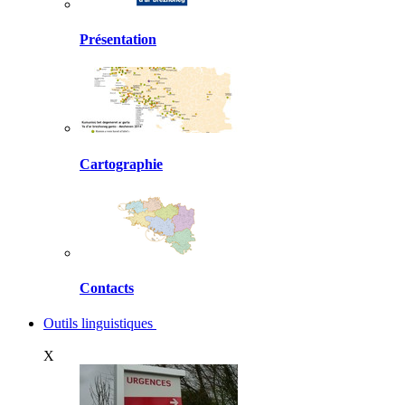
Présentation
Cartographie
Contacts
Outils linguistiques
X