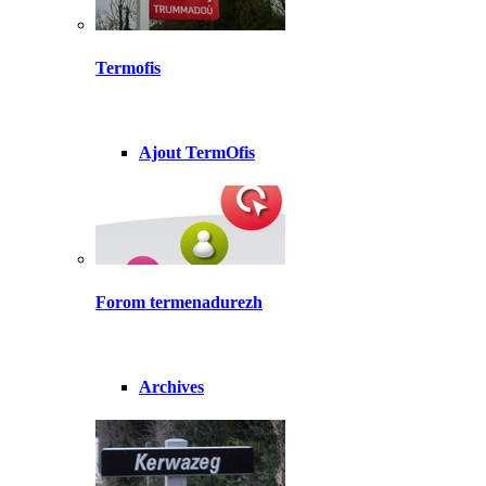
Termofis
Ajout TermOfis
Forom termenadurezh
Archives