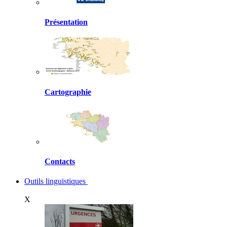
Présentation
Cartographie
Contacts
Outils linguistiques
X