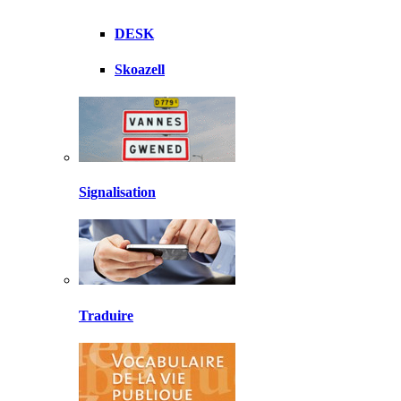
DESK
Skoazell
Signalisation
Traduire