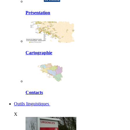
Présentation
Cartographie
Contacts
Outils linguistiques
X