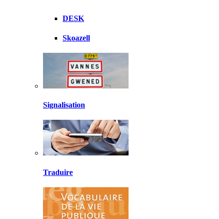
DESK
Skoazell
Signalisation
Traduire