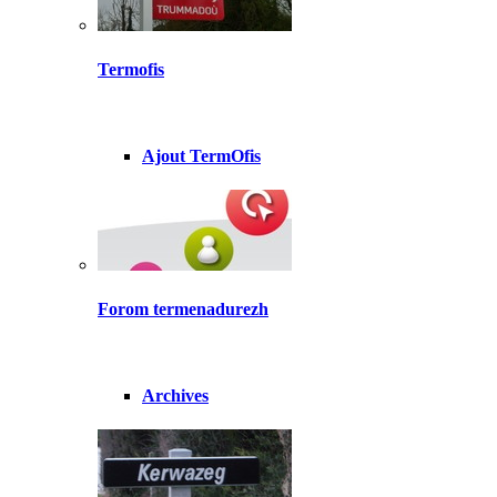
Termofis
Ajout TermOfis
Forom termenadurezh
Archives