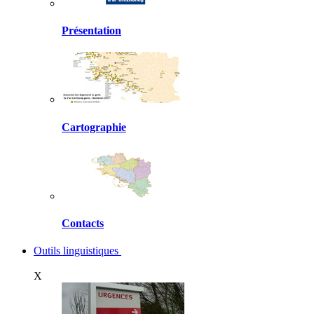
Présentation
Cartographie
Contacts
Outils linguistiques
X