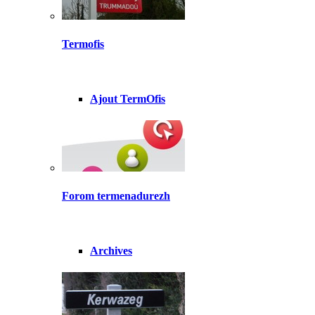
Termofis
Ajout TermOfis
Forom termenadurezh
Archives