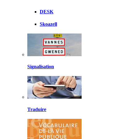
DESK
Skoazell
Signalisation
Traduire