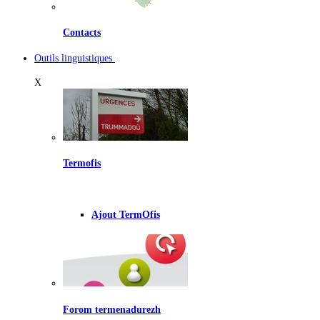
Contacts
Outils linguistiques
X
Termofis
Ajout TermOfis
Forom termenadurezh