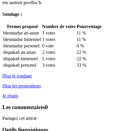
em santout gwelloc'h.
Sondage :
Termes proposé
Nombre de votes
Pourcentage
bleuniadur an-unan
1 votes
11 %
bleuniadur hiniennel
1 votes
11 %
bleuniadur personel
0 vote
0 %
dispakañ an-unan
2 votes
22 %
dispakañ hiniennel
2 votes
22 %
dispakañ personel
3 votes
33 %
0
Sur le sondage
0
Sur les propositions
Je réagis
Les commentaires
0
Partagez cet article
Outils linguistiques