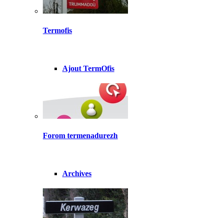
Termofis
Ajout TermOfis
Forom termenadurezh
Archives