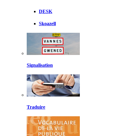
DESK
Skoazell
Signalisation
Traduire