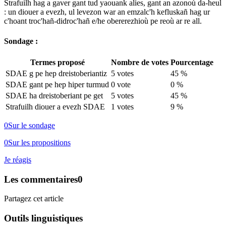
Strafuilh hag a gaver gant tud yaouank alies, gant an azonoù da-heul
: un diouer a evezh, ul levezon war an emzalc'h kefluskañ hag ur
c'hoant troc'hañ-didroc'hañ e/he obererezhioù pe reoù ar re all.
Sondage :
Termes proposé
Nombre de votes
Pourcentage
SDAE g pe hep dreistoberiantiz
5 votes
45 %
SDAE gant pe hep hiper turmud
0 vote
0 %
SDAE ha dreistoberiant pe get
5 votes
45 %
Strafuilh diouer a evezh SDAE
1 votes
9 %
0
Sur le sondage
0
Sur les propositions
Je réagis
Les commentaires
0
Partagez cet article
Outils linguistiques