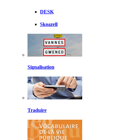
DESK
Skoazell
Signalisation
Traduire