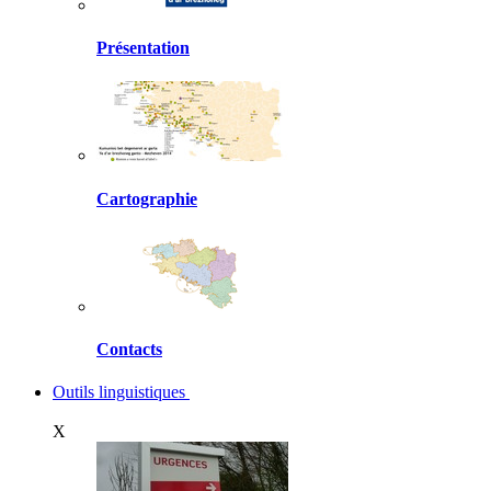
Présentation
Cartographie
Contacts
Outils linguistiques
X