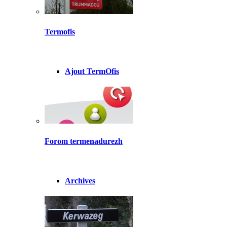
Termofis
Ajout TermOfis
Forom termenadurezh
Archives