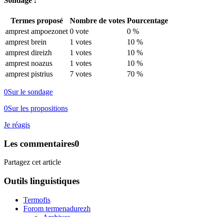
Sondage :
Termes proposé
Nombre de votes
Pourcentage
amprest ampoezonet
0 vote
0 %
amprest brein
1 votes
10 %
amprest direizh
1 votes
10 %
amprest noazus
1 votes
10 %
amprest pistrius
7 votes
70 %
0
Sur le sondage
0
Sur les propositions
Je réagis
Les commentaires
0
Partagez cet article
Outils linguistiques
Termofis
Forom termenadurezh