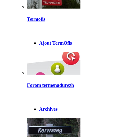
Termofis
Ajout TermOfis
Forom termenadurezh
Archives