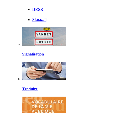
DESK
Skoazell
Signalisation
Traduire