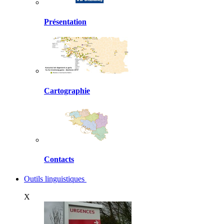
Présentation
Cartographie
Contacts
Outils linguistiques
X