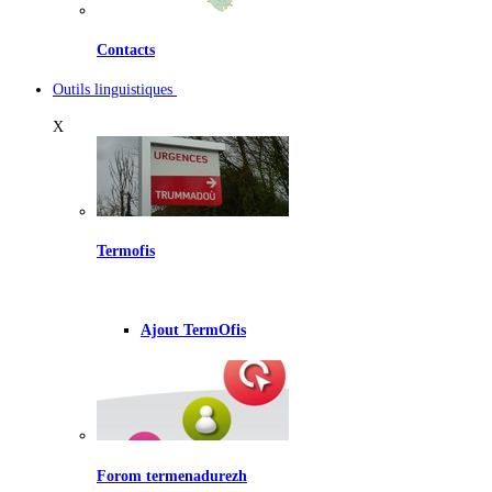
Contacts
Outils linguistiques
X
Termofis
Ajout TermOfis
Forom termenadurezh