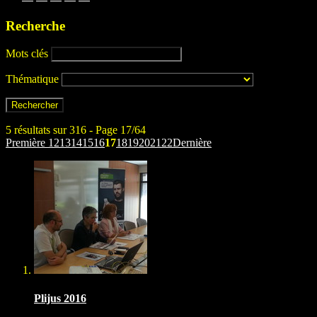
Recherche
Mots clés
Thématique
5 résultats sur 316 - Page 17/64
Première
12
13
14
15
16
17
18
19
20
21
22
Dernière
Plijus 2016