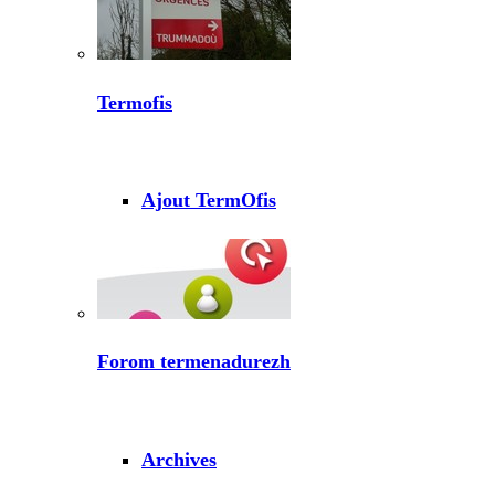
Termofis
Ajout TermOfis
Forom termenadurezh
Archives