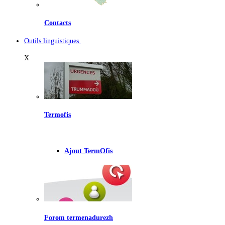
Contacts
Outils linguistiques
X
Termofis
Ajout TermOfis
Forom termenadurezh