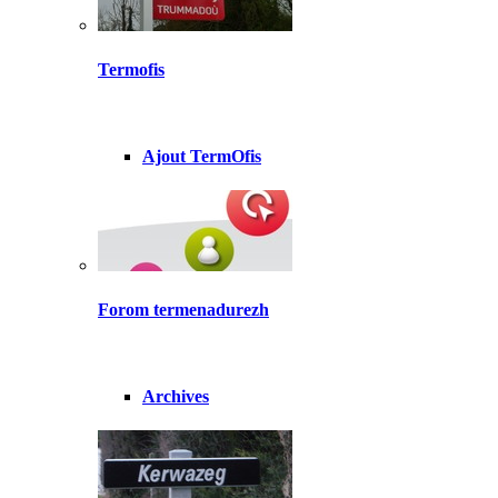
Termofis
Ajout TermOfis
Forom termenadurezh
Archives