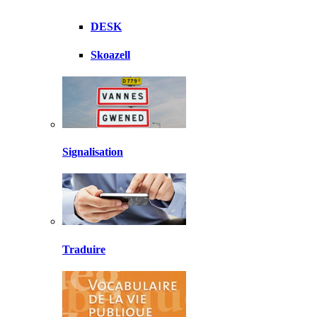
DESK
Skoazell
Signalisation
Traduire