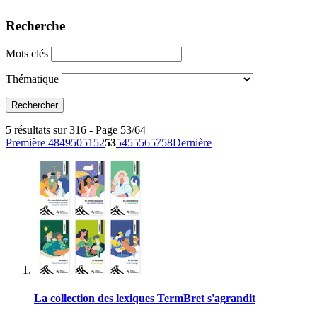
Recherche
Mots clés
Thématique
5 résultats sur 316 - Page 53/64
Première
48
49
50
51
52
53
54
55
56
57
58
Dernière
La collection des lexiques TermBret s'agrandit