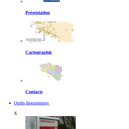
Présentation
Cartographie
Contacts
Outils linguistiques
X