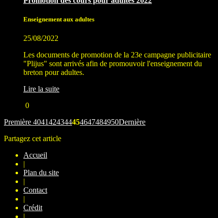
Promotion des cours pour adultes 2022
Enseignement aux adultes
25/08/2022
Les documents de promotion de la 23e campagne publicitaire
"Plijus" sont arrivés afin de promouvoir l'enseignement du
breton pour adultes.
Lire la suite
0
Première
40
41
42
43
44
45
46
47
48
49
50
Dernière
Partagez cet article
Accueil
|
Plan du site
|
Contact
|
Crédit
|