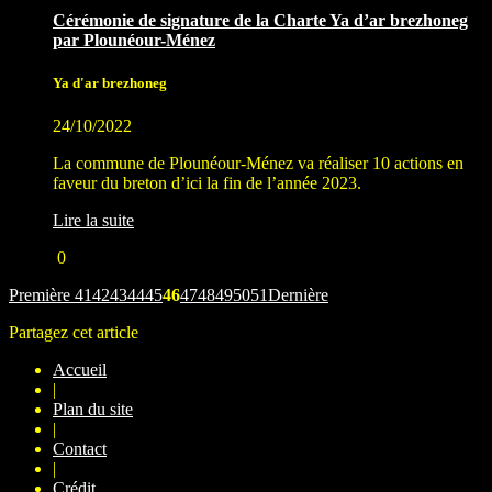
Cérémonie de signature de la Charte Ya d’ar brezhoneg
par Plounéour-Ménez
Ya d'ar brezhoneg
24/10/2022
La commune de Plounéour-Ménez va réaliser 10 actions en
faveur du breton d’ici la fin de l’année 2023.
Lire la suite
0
Première
41
42
43
44
45
46
47
48
49
50
51
Dernière
Partagez cet article
Accueil
|
Plan du site
|
Contact
|
Crédit