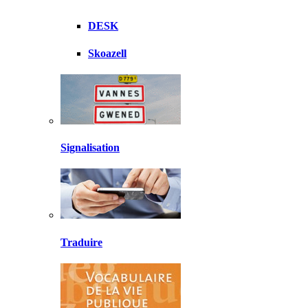
DESK
Skoazell
Signalisation
Traduire