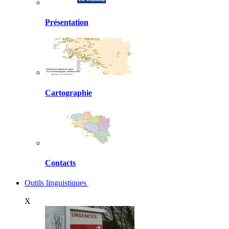
Présentation
Cartographie
Contacts
Outils linguistiques
X