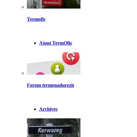
Termofis
Ajout TermOfis
Forom termenadurezh
Archives