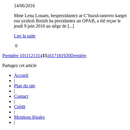
14/06/2016
Mme Lena Louarn, besprezidantez ar C’huzul-rannvro karget
eus yezhoù Breizh ha prezidantez an OPAB, a été reçue le
jeudi 9 juin 2016 au siège de [...]
Lire la suite
0
Première
10
11
12
13
14
15
16
17
18
19
20
Dernière
Partagez cet article
Accueil
|
Plan du site
|
Contact
|
Crédit
|
Mentions légales
|