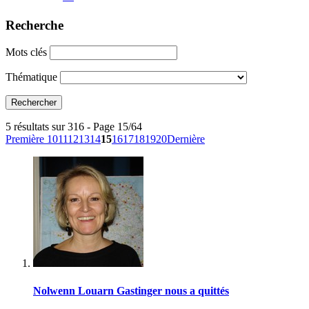
Recherche
Mots clés
Thématique
5 résultats sur 316 - Page 15/64
Première
10
11
12
13
14
15
16
17
18
19
20
Dernière
Nolwenn Louarn Gastinger nous a quittés