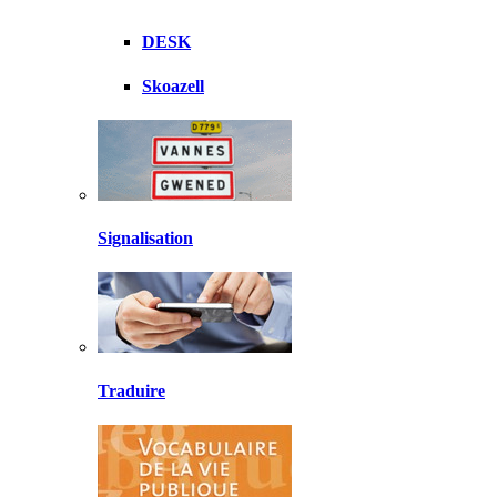
DESK
Skoazell
Signalisation
Traduire