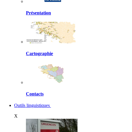
Présentation
Cartographie
Contacts
Outils linguistiques
X