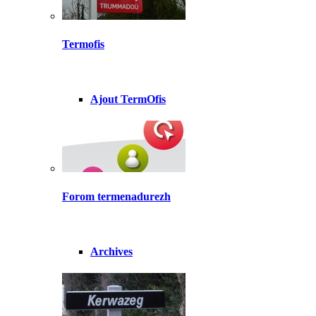
Termofis
Ajout TermOfis
Forom termenadurezh
Archives