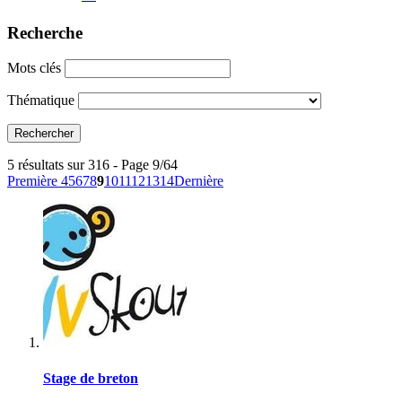
Recherche
Mots clés
Thématique
5 résultats sur 316 - Page 9/64
Première
4
5
6
7
8
9
10
11
12
13
14
Dernière
Stage de breton