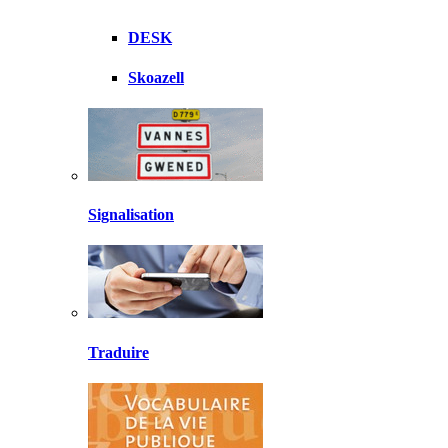
DESK
Skoazell
Signalisation
Traduire