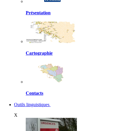
Présentation
Cartographie
Contacts
Outils linguistiques
X