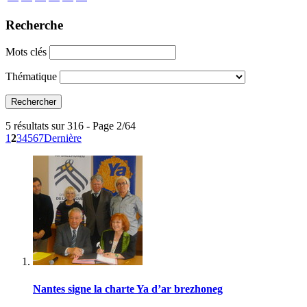
Recherche
Mots clés
Thématique
5 résultats sur 316 - Page 2/64
1
2
3
4
5
6
7
Dernière
Nantes signe la charte Ya d’ar brezhoneg