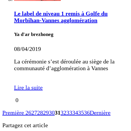
Le label de niveau 1 remis à Golfe du
Morbihan-Vannes agglomération
Ya d'ar brezhoneg
08/04/2019
La cérémonie s’est déroulée au siège de la
communauté d’agglomération à Vannes
Lire la suite
0
Première
26
27
28
29
30
31
32
33
34
35
36
Dernière
Partagez cet article