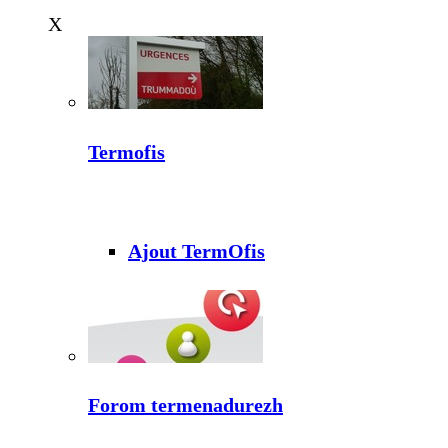
X
Termofis
Ajout TermOfis
Forom termenadurezh