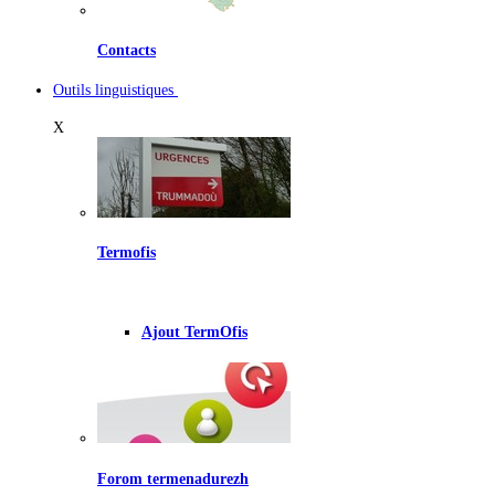
Contacts
Outils linguistiques
X
Termofis
Ajout TermOfis
Forom termenadurezh