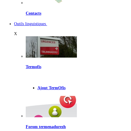
Contacts
Outils linguistiques
X
Termofis
Ajout TermOfis
Forom termenadurezh