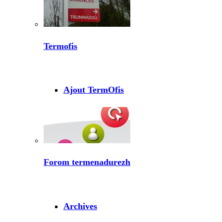
Termofis
Ajout TermOfis
Forom termenadurezh
Archives