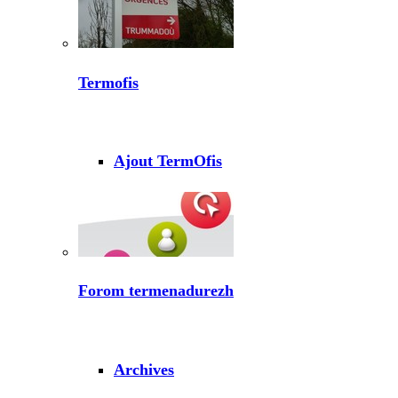
Termofis
Ajout TermOfis
Forom termenadurezh
Archives