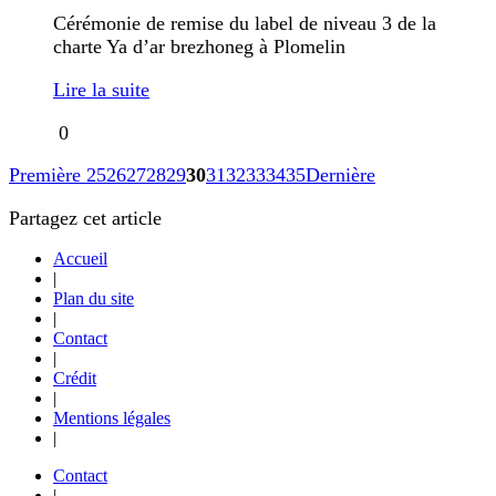
Cérémonie de remise du label de niveau 3 de la
charte Ya d’ar brezhoneg à Plomelin
Lire la suite
0
Première
25
26
27
28
29
30
31
32
33
34
35
Dernière
Partagez cet article
Accueil
|
Plan du site
|
Contact
|
Crédit
|
Mentions légales
|
Contact
|