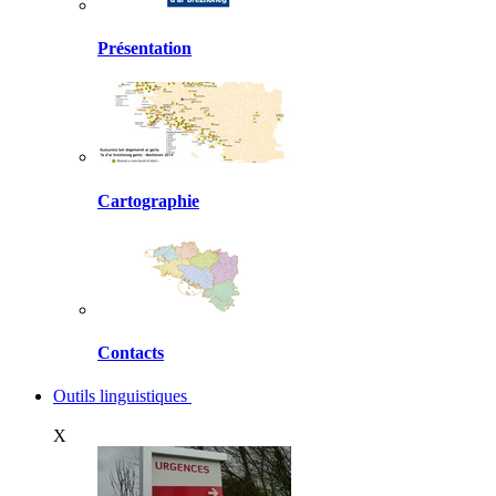
Présentation
Cartographie
Contacts
Outils linguistiques
X