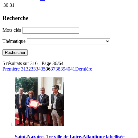
30
31
Recherche
Mots clés
Thématique
5 résultats sur 316 - Page 36/64
Première
31
32
33
34
35
36
37
38
39
40
41
Dernière
Saint-Nazaire, 1re ville de Loire-Atlantique labellisée