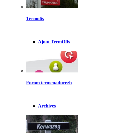
Termofis
Ajout TermOfis
Forom termenadurezh
Archives