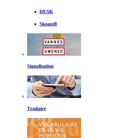
DESK
Skoazell
Signalisation
Traduire