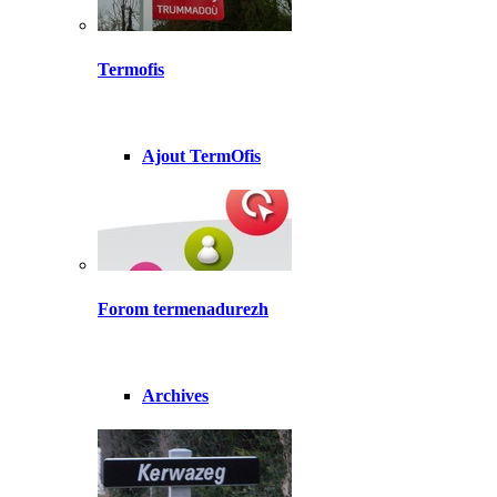
Termofis
Ajout TermOfis
Forom termenadurezh
Archives