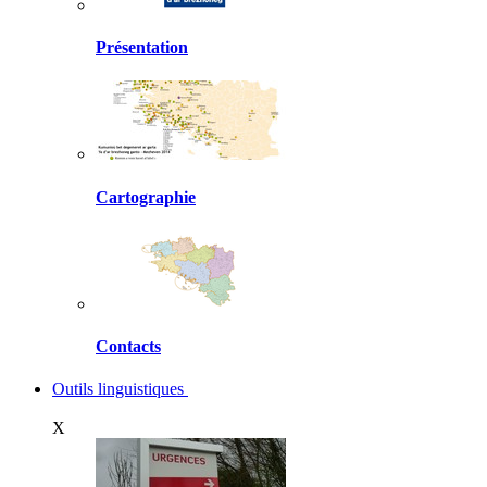
Présentation
Cartographie
Contacts
Outils linguistiques
X