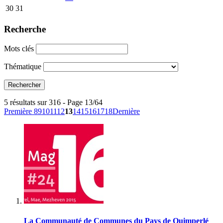
30
31
Recherche
Mots clés
Thématique
5 résultats sur 316 - Page 13/64
Première
8
9
10
11
12
13
14
15
16
17
18
Dernière
La Communauté de Communes du Pays de Quimperlé