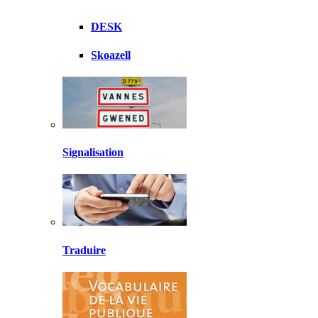
DESK
Skoazell
Signalisation
Traduire