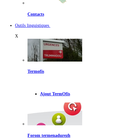
Contacts
Outils linguistiques
X
Termofis
Ajout TermOfis
Forom termenadurezh