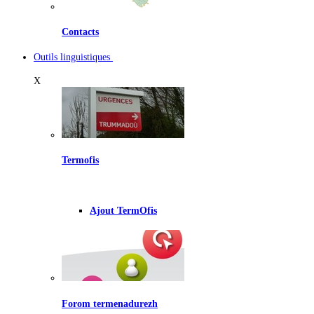
Contacts
Outils linguistiques
X
Termofis
Ajout TermOfis
Forom termenadurezh