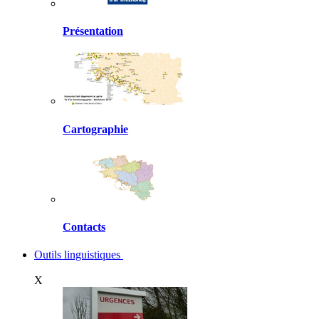
Présentation
Cartographie
Contacts
Outils linguistiques
X