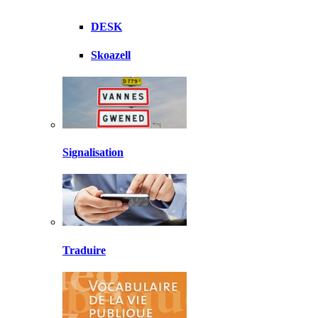
DESK
Skoazell
Signalisation
Traduire