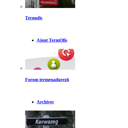
Termofis
Ajout TermOfis
Forom termenadurezh
Archives