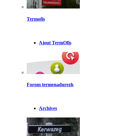
Termofis
Ajout TermOfis
Forom termenadurezh
Archives