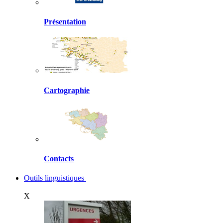
Présentation
Cartographie
Contacts
Outils linguistiques
X