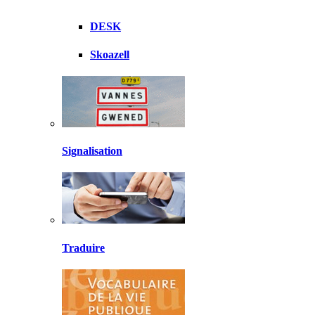
DESK
Skoazell
Signalisation
Traduire