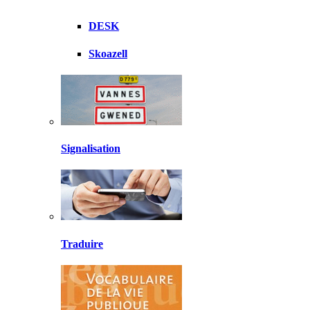
DESK
Skoazell
Signalisation
Traduire