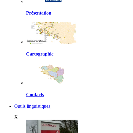
Présentation
Cartographie
Contacts
Outils linguistiques
X