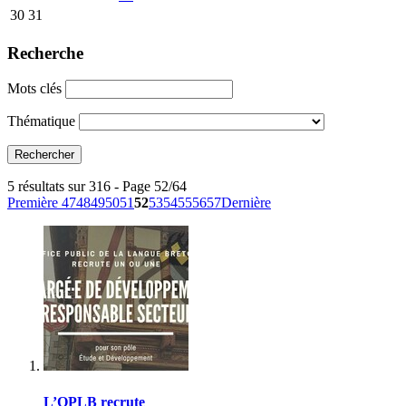
30
31
Recherche
Mots clés
Thématique
5 résultats sur 316 - Page 52/64
Première
47
48
49
50
51
52
53
54
55
56
57
Dernière
L’OPLB recrute