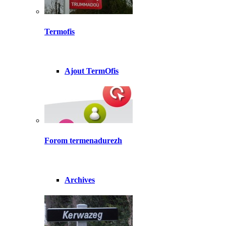
Termofis
Ajout TermOfis
Forom termenadurezh
Archives