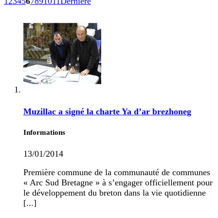
1
2
3
4
5
6
7
8
9
10
11
Dernière
Muzillac a signé la charte Ya d’ar brezhoneg
Informations
13/01/2014
Première commune de la communauté de communes
« Arc Sud Bretagne » à s’engager officiellement pour
le développement du breton dans la vie quotidienne
[...]