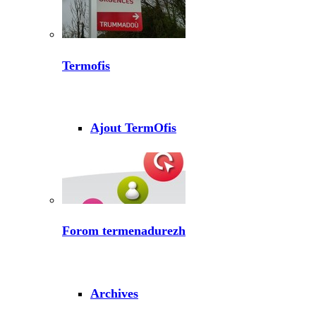
Termofis
Ajout TermOfis
Forom termenadurezh
Archives