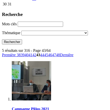
30
31
Recherche
Mots clés
Thématique
5 résultats sur 316 - Page 43/64
Première
38
39
40
41
42
43
44
45
46
47
48
Dernière
Campagne Plijus 2021