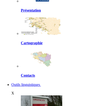
Présentation
Cartographie
Contacts
Outils linguistiques
X