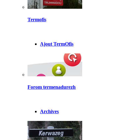
Termofis
Ajout TermOfis
Forom termenadurezh
Archives