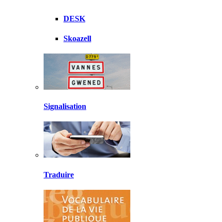
DESK
Skoazell
Signalisation
Traduire