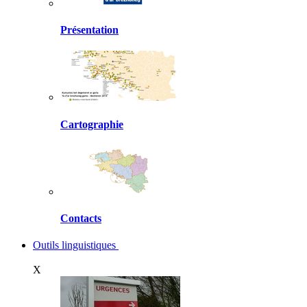
Présentation
Cartographie
Contacts
Outils linguistiques
X