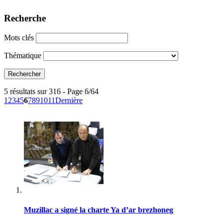
Recherche
Mots clés
Thématique
5 résultats sur 316 - Page 6/64
1
2
3
4
5
6
7
8
9
10
11
Dernière
Muzillac a signé la charte Ya d’ar brezhoneg