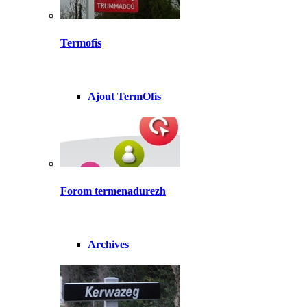
Termofis
Ajout TermOfis
Forom termenadurezh
Archives