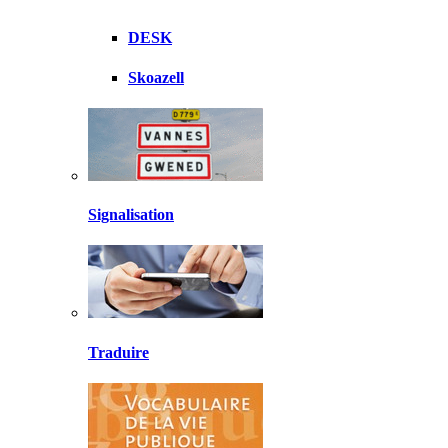
DESK
Skoazell
Signalisation
Traduire