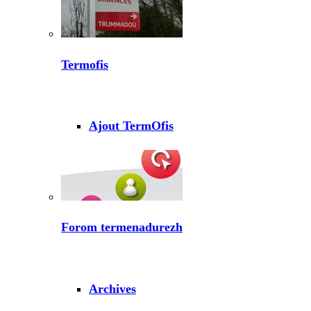
Termofis
Ajout TermOfis
Forom termenadurezh
Archives