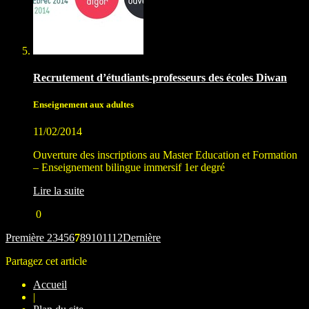
Recrutement d’étudiants-professeurs des écoles Diwan
Enseignement aux adultes
11/02/2014
Ouverture des inscriptions au Master Education et Formation
– Enseignement bilingue immersif 1er degré
Lire la suite
0
Première
2
3
4
5
6
7
8
9
10
11
12
Dernière
Partagez cet article
Accueil
|