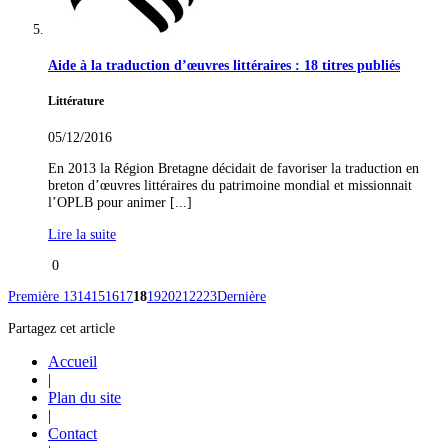
Aide à la traduction d’œuvres littéraires : 18 titres publiés
Littérature
05/12/2016
En 2013 la Région Bretagne décidait de favoriser la traduction en
breton d’œuvres littéraires du patrimoine mondial et missionnait
l’OPLB pour animer [...]
Lire la suite
0
Première
13
14
15
16
17
18
19
20
21
22
23
Dernière
Partagez cet article
Accueil
|
Plan du site
|
Contact