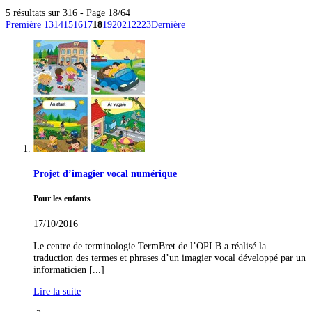
5 résultats sur 316 - Page 18/64
Première
13
14
15
16
17
18
19
20
21
22
23
Dernière
Projet d’imagier vocal numérique
Pour les enfants
17/10/2016
Le centre de terminologie TermBret de l’OPLB a réalisé la
traduction des termes et phrases d’un imagier vocal développé par un
informaticien [...]
Lire la suite