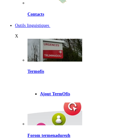
Contacts
Outils linguistiques
X
Termofis
Ajout TermOfis
Forom termenadurezh