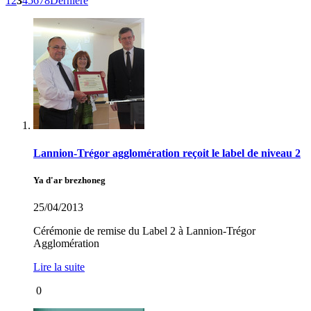
1
2
3
4
5
6
7
8
Dernière
Lannion-Trégor agglomération reçoit le label de niveau 2
Ya d'ar brezhoneg
25/04/2013
Cérémonie de remise du Label 2 à Lannion-Trégor
Agglomération
Lire la suite
0