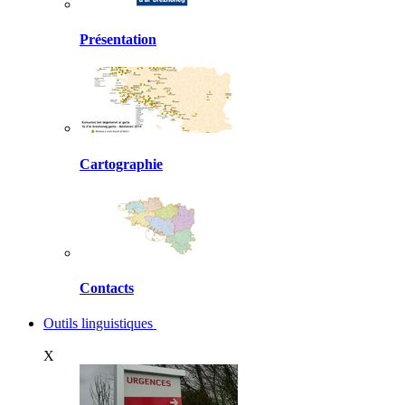
Présentation
Cartographie
Contacts
Outils linguistiques
X