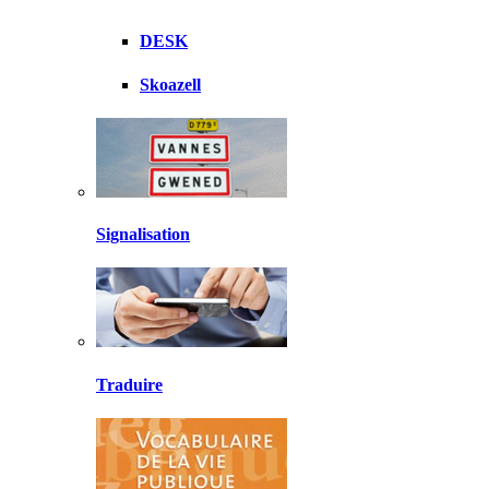
DESK
Skoazell
Signalisation
Traduire