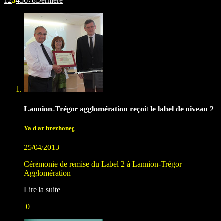
1
2
3
4
5
6
7
8
Dernière
Lannion-Trégor agglomération reçoit le label de niveau 2
Ya d'ar brezhoneg
25/04/2013
Cérémonie de remise du Label 2 à Lannion-Trégor
Agglomération
Lire la suite
0