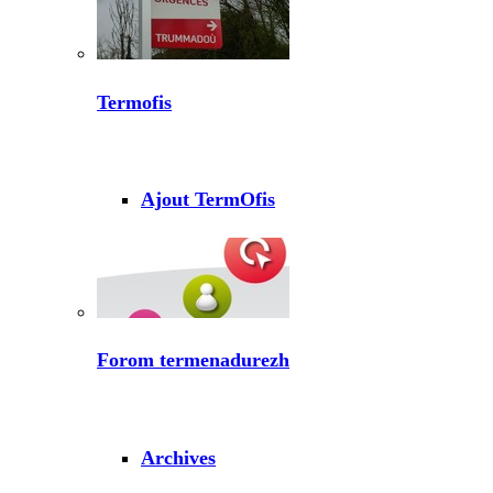
Termofis
Ajout TermOfis
Forom termenadurezh
Archives