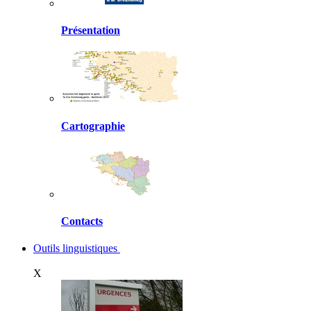
Présentation
Cartographie
Contacts
Outils linguistiques
X