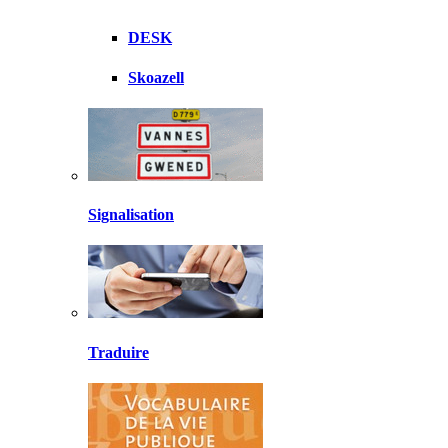
DESK
Skoazell
Signalisation
Traduire