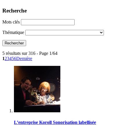
Recherche
Mots clés
Thématique
5 résultats sur 316 - Page 1/64
1
2
3
4
5
6
Dernière
L’entreprise Koroll Sonorisation labellisée