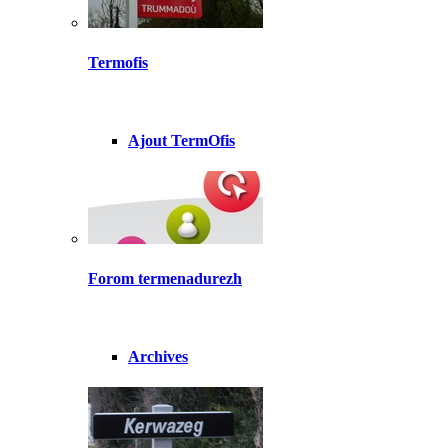
Termofis
Ajout TermOfis
Forom termenadurezh
Archives