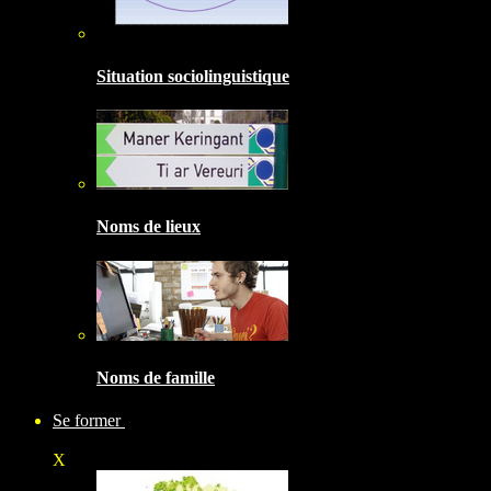
Situation sociolinguistique
Noms de lieux
Noms de famille
Se former
X