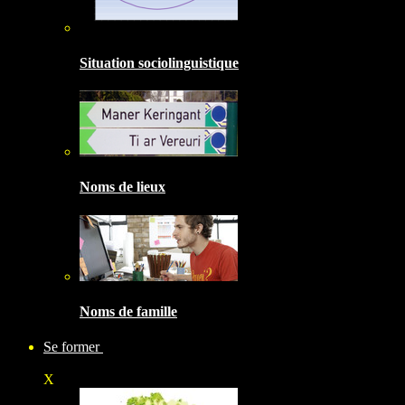
Situation sociolinguistique
Noms de lieux
Noms de famille
Se former
X