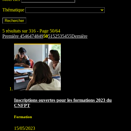
Thématique
5 résultats sur 316 - Page 50/64
Première
45
46
47
48
49
50
51
52
53
54
55
Dernière
Inscriptions ouvertes pour les formations 2023 du
CNFPT
Formation
15/05/2023