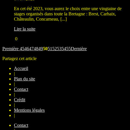
En cet été 2023, vous aurez le choix entre une vingtaine de
stages organisés dans toute la Bretagne : Brest, Carhaix,
Châteaulin, Concarneau, [...]
Lire la suite
0
Première
45
46
47
48
49
50
51
52
53
54
55
Dernière
Partagez cet article
Accueil
|
Plan du site
|
Contact
|
Crédit
|
Mentions légales
|
Contact