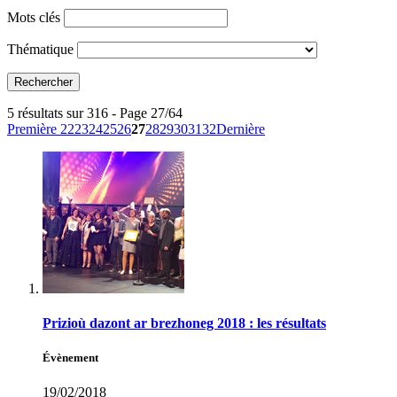
Mots clés
Thématique
5 résultats sur 316 - Page 27/64
Première
22
23
24
25
26
27
28
29
30
31
32
Dernière
Prizioù dazont ar brezhoneg 2018 : les résultats
Évènement
19/02/2018