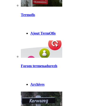
Termofis
Ajout TermOfis
Forom termenadurezh
Archives