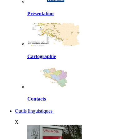
Présentation
Cartographie
Contacts
Outils linguistiques
X