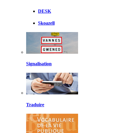
DESK
Skoazell
Signalisation
Traduire