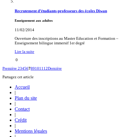
Recrutement d’étudiants-professeurs des écoles Diwan
Enseignement aux adultes
11/02/2014
Ouverture des inscriptions au Master Education et Formation –
Enseignement bilingue immersif 1er degré
Lire la suite
0
Première
2
3
4
5
6
7
8
9
10
11
12
Dernière
Partagez cet article
Accueil
|
Plan du site
|
Contact
|
Crédit
|
Mentions légales
|