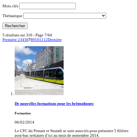
Mots clés
Thématique
5 résultats sur 316 - Page 7/64
Première
2
3
4
5
6
7
8
9
10
11
12
Dernière
De nouvelles formations pour les brittophones
Formation
06/02/2014
Le CFC du Ponant et Stumdi se sont associés pour présenter 5 filières
post-bac tertiaires d’ici au mois de septembre 2014.