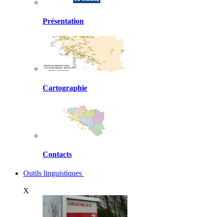
Présentation
Cartographie
Contacts
Outils linguistiques
X