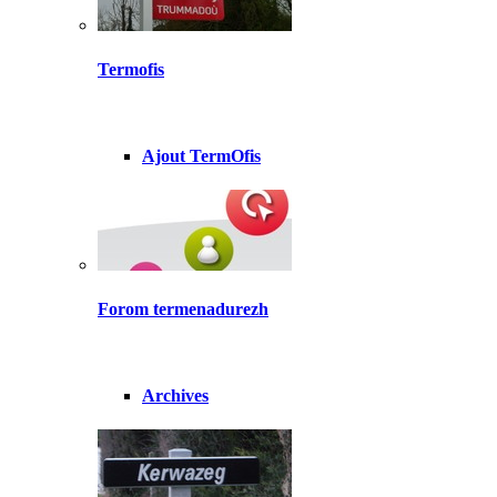
Termofis
Ajout TermOfis
Forom termenadurezh
Archives