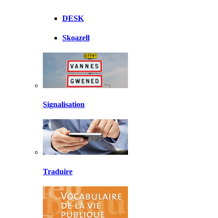
DESK
Skoazell
Signalisation
Traduire