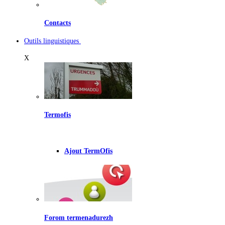
Contacts
Outils linguistiques
X
Termofis
Ajout TermOfis
Forom termenadurezh