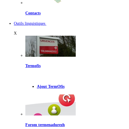
Contacts
Outils linguistiques
X
Termofis
Ajout TermOfis
Forom termenadurezh