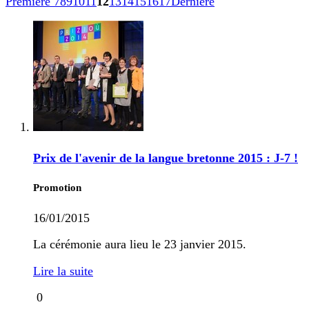
Première
7
8
9
10
11
12
13
14
15
16
17
Dernière
Prix de l'avenir de la langue bretonne 2015 : J-7 !
Promotion
16/01/2015
La cérémonie aura lieu le 23 janvier 2015.
Lire la suite
0