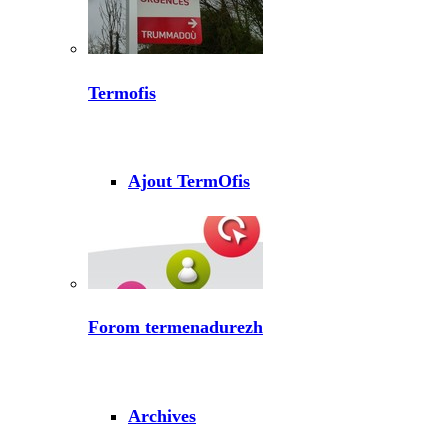
Termofis
Ajout TermOfis
Forom termenadurezh
Archives