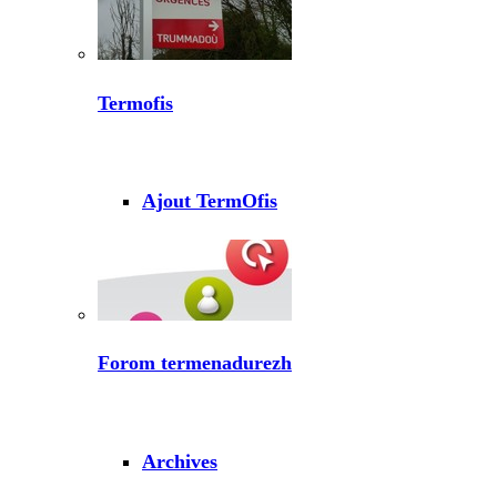
Termofis
Ajout TermOfis
Forom termenadurezh
Archives