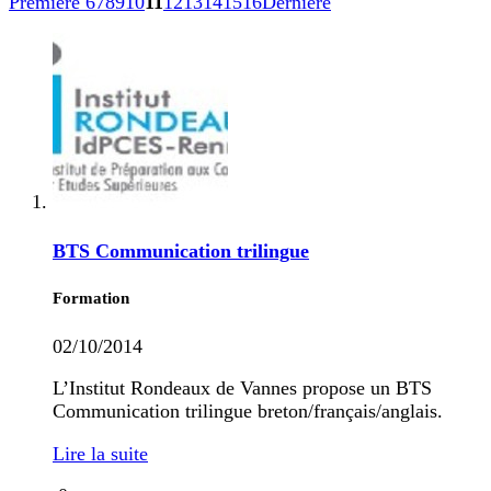
Première
6
7
8
9
10
11
12
13
14
15
16
Dernière
BTS Communication trilingue
Formation
02/10/2014
L’Institut Rondeaux de Vannes propose un BTS
Communication trilingue breton/français/anglais.
Lire la suite