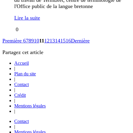
du travail de TermBret, centre de terminologie de
l'Office public de la langue bretonne
Lire la suite
0
Première
6
7
8
9
10
11
12
13
14
15
16
Dernière
Partagez cet article
Accueil
|
Plan du site
|
Contact
|
Crédit
|
Mentions légales
|
Contact
|
Mentions légales